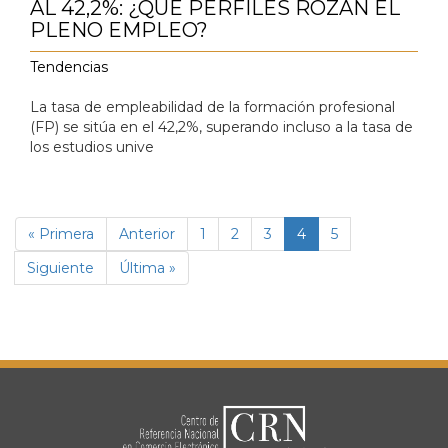
AL 42,2%: ¿QUÉ PERFILES ROZAN EL
PLENO EMPLEO?
Tendencias
La tasa de empleabilidad de la formación profesional
(FP) se sitúa en el 42,2%, superando incluso a la tasa de
los estudios unive
Paginación
Primera
« Primera
Página
Anterior
Página
1
Página
2
Página
3
Página
4
Página
5
página
anterior
actual
Siguiente
Siguiente
Última
Última »
página
página