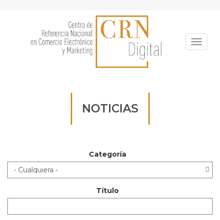
Pasar
al
contenido
principal
Toggle
NOTICIAS
Categoría
Título