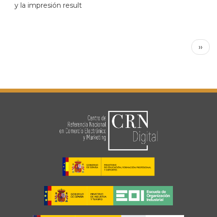
y la impresión result
Paginación
Sigui
››