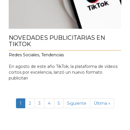
NOVEDADES PUBLICITARIAS EN
TIKTOK
Redes Sociales
,
Tendencias
En agosto de este año TikTok, la plataforma de vídeos
cortos por excelencia, lanzó un nuevo formato
publicitari
Paginación
Página
1
Página
2
Página
3
Página
4
Página
5
Siguiente
Siguiente
Última
Última »
actual
página
página