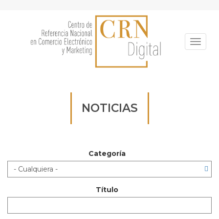
Pasar
al
contenido
principal
Toggle
NOTICIAS
Categoría
Título