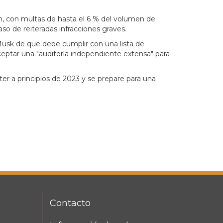
ón, con multas de hasta el 6 % del volumen de
so de reiteradas infracciones graves.
 Musk de que debe cumplir con una lista de
 aceptar una "auditoría independiente extensa" para
er a principios de 2023 y se prepare para una
Contacto
FOOTER