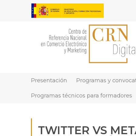
Pasar
al
contenido
principal
Presentación
Programas y convocat
MAIN
NAVIGATION
Programas técnicos para formadores
TWITTER VS MET