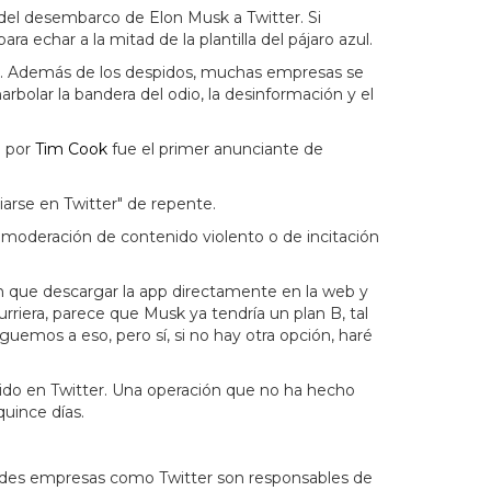
 del desembarco de Elon Musk a Twitter. Si
ra echar a la mitad de la plantilla del pájaro azul.
cial. Además de los despidos, muchas empresas se
olar la bandera del odio, la desinformación y el
a por
Tim Cook
fue el primer anunciante de
iarse en Twitter" de repente.
la moderación de contenido violento o de incitación
ían que descargar la app directamente en la web y
urriera, parece que Musk ya tendría un plan B, tal
uemos a eso, pero sí, si no hay otra opción, haré
ido en Twitter. Una operación que no ha hecho
uince días.
randes empresas como Twitter son responsables de