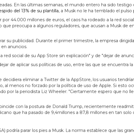
neadas. En las últimas semanas, el mundo entero ha sido testigo
spido del 13% de su plantilla
, a Musk no le ha temblado el pulso pa
er por 44.000 millones de euros, el caos ha rodeado a la red so
que preocupa a algunos reguladores, que acusan a Musk de enarb
ar su publicidad. Durante el primer trimestre, la empresa dirigid
 en anuncios.
red social de su App Store sin explicación" y de "dejar de anunc
jar de aplicar sus políticas de uso, entre las que se encuentra 
e decidiera eliminar a Twitter de la AppStore, los usuarios tendr
, al menos no forzado por la política de uso de Apple. Si esto oc
o por la periodista Liz Wheeler: "Ciertamente espero que no lleg
 coincide con la postura de Donald Trump, recientemente readmit
cano que ha pasado de 9,4millones a 87,8 millones en tan solo q
DSA) podría parar los pies a Musk. La norma establece que las g