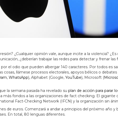
esión? ¿Cualquier opinión vale, aunque incite a la violencia? ¿Es
unicación, ¿deberían trabajar las redes para detectar y frenar las
por el odio que pueden albergar 140 caracteres. Por todos es s
as cosas, llámese procesos electorales, apoyos bélicos o debates
gram
,
WhatsApp
), Alphabet (Google,
YouTube
), Microsoft (
Micros
 que la semana pasada ha revelado su
plan de acción para parar lo
 más fondos a las organizaciones de fact checking. El gigante 
rnational Fact-Checking Network (IFCN) y la organización sin áni
lones de euros. Comenzará a andar a principios del próximo año y
es. En total, 80 lenguas diferentes.