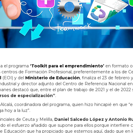
ida el programa
‘Toolkit para el emprendimiento’
en formato o
 centros de Formación Profesional, preferentemente a los de Ceu
l
(EOI) y del
Ministerio de Educación
, finaliza el 23 de febrero
dustrial y director adjunto del Centro de Referencia Nacional e
nes destacó que, entre el plan de trabajo de 2021 y el de 2022
rsos de especialización”
.
 Alcalá, coordinadora del programa, quien hizo hincapié en que “
a hoy a la luz”.
nciales de Ceuta y Melilla,
Daniel Salcedo López y Antonio R
do el esfuerzo añadido que supone para ellos porque interfiere 
io de Educación que ha propiciado que estemos aquí, dado que e