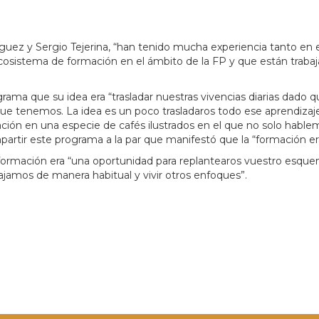
uez y Sergio Tejerina, “han tenido mucha experiencia tanto en 
sistema de formación en el ámbito de la FP y que están trabaj
rama que su idea era “trasladar nuestras vivencias diarias dado
 que tenemos. La idea es un poco trasladaros todo ese aprendiz
ción en una especie de cafés ilustrados en el que no solo habl
mpartir este programa a la par que manifestó que la “formación e
 formación era “una oportunidad para replantearos vuestro esqu
abajamos de manera habitual y vivir otros enfoques”.