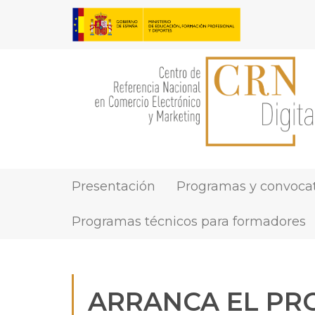
Pasar
al
contenido
principal
Presentación
Programas y convocat
MAIN
NAVIGATION
Programas técnicos para formadores
ARRANCA EL PR