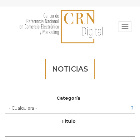
Pasar
al
contenido
principal
Toggle
NOTICIAS
Categoría
Título