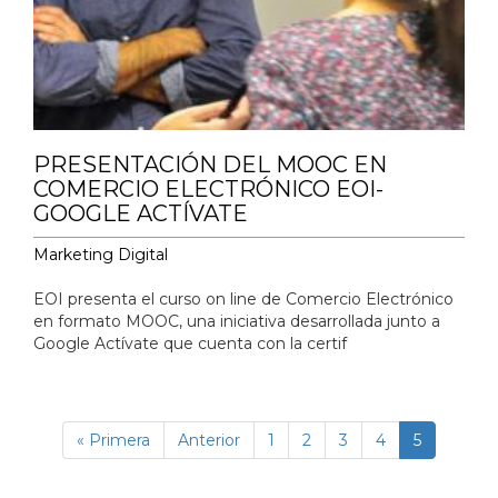
PRESENTACIÓN DEL MOOC EN
COMERCIO ELECTRÓNICO EOI-
GOOGLE ACTÍVATE
Marketing Digital
EOI presenta el curso on line de Comercio Electrónico
en formato MOOC, una iniciativa desarrollada junto a
Google Actívate que cuenta con la certif
Paginación
Primera
« Primera
Página
Anterior
Página
1
Página
2
Página
3
Página
4
Página
5
página
anterior
actual