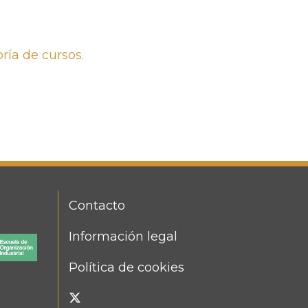
ría de cursos.
Contacto
FOOTER
MENU
Información legal
Política de cookies