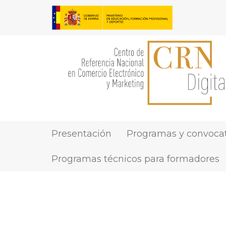
Pasar
al
contenido
principal
Presentación
Programas y convocat
MAIN
NAVIGATION
Programas técnicos para formadores