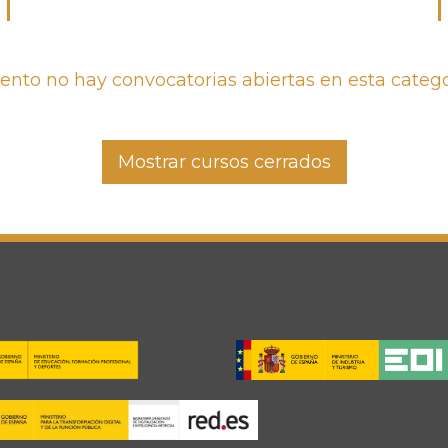
to no hay convocatorias abiertas en esta catego
Mostrar cursos cerrados