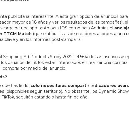
ta publicitaria interesante. A esta gran opción de anuncios par
eador mayor de 18 años y ver los resultados de las campañas), e
escarga de una app tanto para IOS como para Android), el
anclaj
n TTCM Match
(que elabora listas de creadores acordes a un
bra clave y en los informes post-campaña.
al Shopping Ad Products Study 2022’, el 56% de sus usuarios ase
os usuarios de TikTok están interesados en realizar una compra 
il comprar por medio del anuncio.
Ads?
o que has leído,
solo necesitarás compartir indicadores ava
s (disponibles según territorio). No obstante, los Dynamic Showc
 TikTok, seguirán estándolo hasta fin de año.