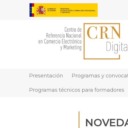
Pasar
al
contenido
principal
Presentación
Programas y convocat
MAIN
NAVIGATION
Programas técnicos para formadores
NOVEDA