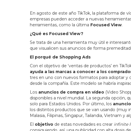
En agosto de este año TikTok, la plataforma de ví
empresas pueden acceder a nuevas herramientas 
herramientas, como la última
Focused View
.
¿Qué es Focused View?
Se trata de una herramienta muy útil e interesant
que visualicen sus anuncios de forma premeditad
El porqué de Shopping Ads
Con el objetivo de ‘ventas de productos’ en TikTo
ayuda a las marcas a conocer a los comprado
tres en uno con nuevos formatos para adoptar y c
desde la compañía. Este modelo se habría inspirad
Los
anuncios de compra en vídeo
(Video Shopp
disponibles a nivel mundial. La segunda opción, q
solo para Estados Unidos. Por último, los
anuncio
los distintos productos que se van usando (muy in
Malasia, Filipinas, Singapur, Tailandia, Vietnam y
El
objetivo
de estas novedades es crear
infinite 
consiguiendo, así, una publicidad con alta dosis d