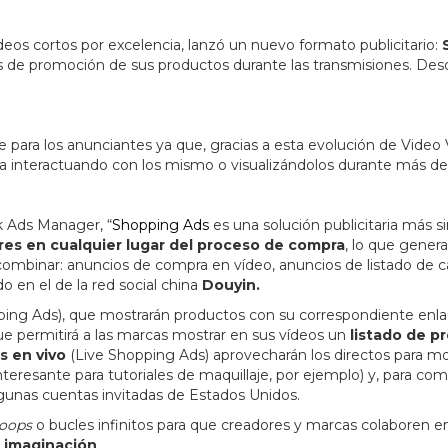
deos cortos por excelencia, lanzó un nuevo formato publicitario:
de promoción de sus productos durante las transmisiones. Des
e para los anunciantes ya que, gracias a esta evolución de Video 
a interactuando con los mismo o visualizándolos durante más d
k Ads Manager, “
Shopping Ads
es una solución publicitaria más 
res en cualquier lugar del proceso de compra
, lo que gener
ombinar: anuncios de compra en vídeo, anuncios de listado de c
o en el de la red social china
Douyin.
ing Ads), que mostrarán productos con su correspondiente enlace 
ue permitirá a las marcas mostrar en sus vídeos un
listado de 
s en vivo
(Live Shopping Ads) aprovecharán los directos para mos
teresante para tutoriales de maquillaje, por ejemplo) y, para com
 algunas cuentas invitadas de Estados Unidos.
loops
o bucles infinitos para que creadores y marcas colaboren e
e
imaginación
.