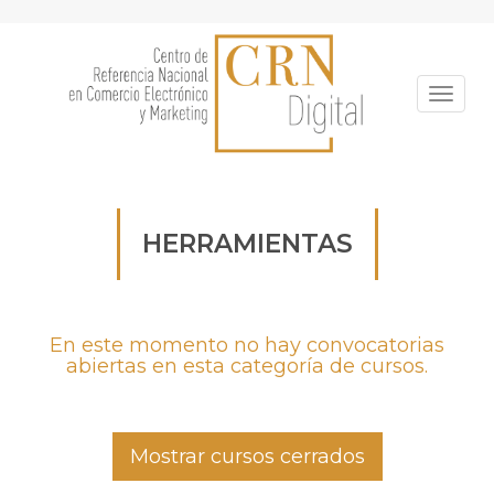
Pasar
al
contenido
principal
Toggle
HERRAMIENTAS
En este momento no hay convocatorias
abiertas en esta categoría de cursos.
Mostrar cursos cerrados