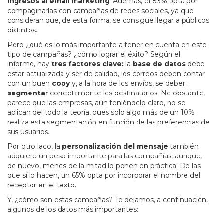
ingresos al email marketing
. Además, el 83% opta por
compaginarlas con campañas de redes sociales, ya que
consideran que, de esta forma, se consigue llegar a públicos
distintos.
Pero ¿qué es lo más importante a tener en cuenta en este
tipo de campañas? ¿cómo lograr el éxito? Según el
informe, hay
tres factores clave:
la
base de datos
debe
estar actualizada y ser de calidad, los correos deben contar
con un buen
copy
y, a la hora de los envíos, se deben
segmentar
correctamente los destinatarios. No obstante,
parece que las empresas, aún teniéndolo claro, no se
aplican del todo la teoría, pues solo algo más de un 10%
realiza esta segmentación en función de las preferencias de
sus usuarios.
Por otro lado, la
personalización del mensaje
también
adquiere un peso importante para las compañías, aunque,
de nuevo, menos de la mitad lo ponen en práctica. De las
que sí lo hacen, un 65% opta por incorporar el nombre del
receptor en el texto.
Y, ¿cómo son estas campañas? Te dejamos, a continuación,
algunos de los datos más importantes: