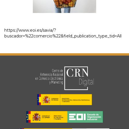
https://www.eoi.es/savia/?
buscador=%22comercio%22&field_publication_type_tid=All