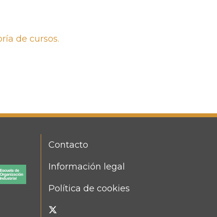
ría de cursos.
Contacto
FOOTER
MENU
Información legal
Política de cookies