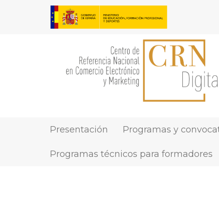
Pasar
al
contenido
principal
Presentación
Programas y convocat
MAIN
NAVIGATION
Programas técnicos para formadores