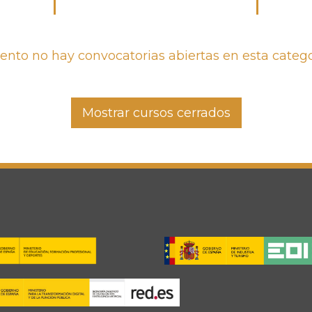
to no hay convocatorias abiertas en esta catego
Mostrar cursos cerrados