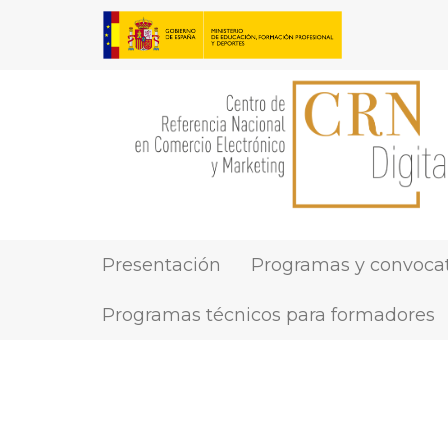
Pasar
al
contenido
principal
Presentación
Programas y convocat
MAIN
NAVIGATION
Programas técnicos para formadores