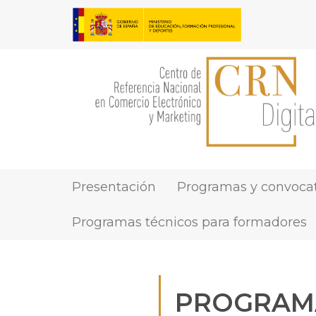
Pasar
al
contenido
principal
Presentación
Programas y convocat
MAIN
NAVIGATION
Programas técnicos para formadores
PROGRAMA