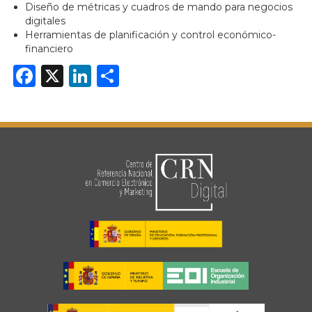
Diseño de métricas y cuadros de mando para negocios
digitales
Herramientas de planificación y control económico-
financiero
Facebook
X
LinkedIn
Share