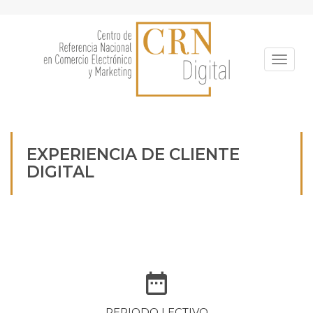
Pasar
al
contenido
principal
Toggle
EXPERIENCIA DE CLIENTE
DIGITAL
PERIODO LECTIVO