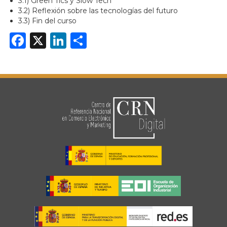
3.1) Green Tics y Slow Tech
3.2) Reflexión sobre las tecnologías del futuro
3.3) Fin del curso
Facebook
X
LinkedIn
Share